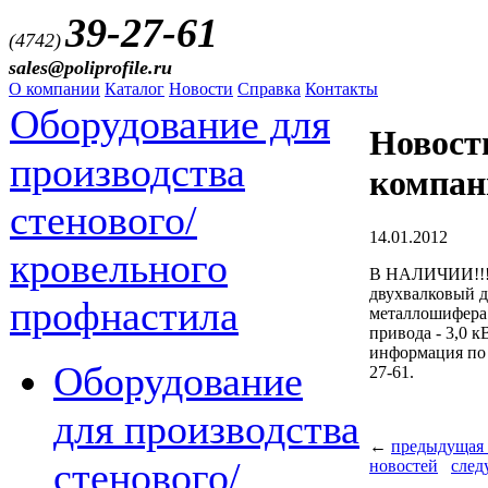
39-27-61
(4742)
sales@poliprofile.ru
О компании
Каталог
Новости
Справка
Контакты
Оборудование для
Новост
производства
компан
стенового/
14.01.2012
кровельного
В НАЛИЧИИ!!!
двухвалковый д
профнастила
металлошифера
привода - 3,0 к
информация по т
Оборудование
27-61.
для производства
←
предыдущая 
стенового/
новостей
след