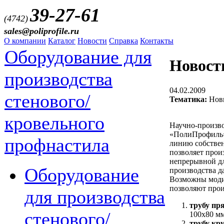
39-27-61
(4742)
sales@poliprofile.ru
О компании
Каталог
Новости
Справка
Контакты
Оборудование для
Новост
производства
04.02.2009
стенового/
Тематика:
Нови
кровельного
Научно-произв
«ПолиПрофиль»
профнастила
линию собствен
позволяет прои
непрерывной д
Оборудование
производства д
Возможны моди
позволяют прои
для производства
трубу пр
стенового/
100х80 мм
трубу кр