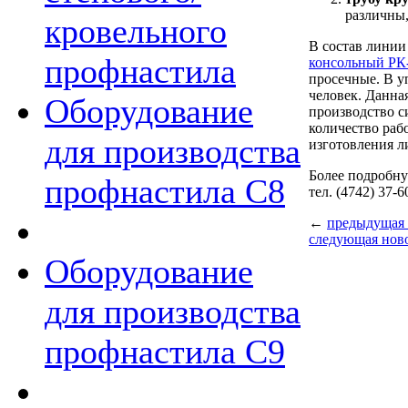
различны,
кровельного
В состав линии
профнастила
консольный РК
просечные. В у
человек. Данна
Оборудование
производство с
количество раб
для производства
изготовления ли
Более подробн
профнастила C8
тел. (4742) 37-6
←
предыдущая 
следующая нов
Оборудование
для производства
профнастила С9